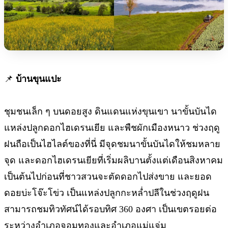
📌
บ้านขุนแปะ
ชุมชนเล็ก ๆ บนดอยสูง ดินแดนแห่งขุนเขา นาขั้นบันได
แหล่งปลูกดอกไฮเดรนเยีย และพืชผักเมืองหนาว ช่วงฤดู
ฝนถือเป็นไฮไลต์ของที่นี่ มีจุดชมนาขั้นบันไดให้ชมหลาย
จุด และดอกไฮเดรนเยียที่เริ่มผลิบานตั้งแต่เดือนสิงหาคม
เป็นต้นไปก่อนที่ชาวสวนจะตัดดอกไปส่งขาย และยอด
ดอยบ่ะโจ๊ะโข่ว เป็นแหล่งปลูกกะหล่ำปลีในช่วงฤดูฝน
สามารถชมทิวทัศน์ได้รอบทิศ 360 องศา เป็นเขตรอยต่อ
ระหว่างอำเภอจอมทองและอำเภอแม่แจ่ม