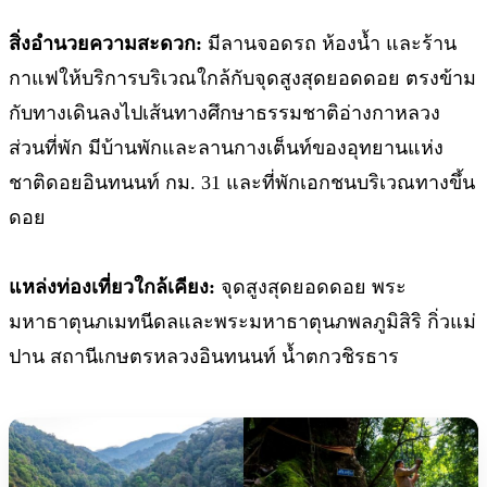
สิ่งอำนวยความสะดวก:
มีลานจอดรถ ห้องน้ำ และร้าน
กาแฟให้บริการบริเวณใกล้กับจุดสูงสุดยอดดอย ตรงข้าม
กับทางเดินลงไปเส้นทางศึกษาธรรมชาติอ่างกาหลวง
ส่วนที่พัก มีบ้านพักและลานกางเต็นท์ของอุทยานแห่ง
ชาติดอยอินทนนท์ กม. 31 และที่พักเอกชนบริเวณทางขึ้น
ดอย
แหล่งท่องเที่ยวใกล้เคียง:
จุดสูงสุดยอดดอย พระ
มหาธาตุนภเมทนีดลและพระมหาธาตุนภพลภูมิสิริ กิ่วแม่
ปาน สถานีเกษตรหลวงอินทนนท์ น้ำตกวชิรธาร