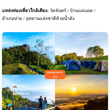
แหล่งท่องเที่ยวใกล้เคียง:
วัดจันทร์ / บ้านแม่แดด /
อำเภอปาย / อุทยานแห่งชาติห้วยน้ำดัง