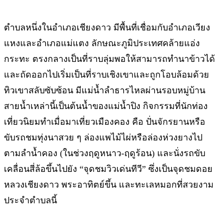
ตำบลหนึ่งในอำเภอเชียงดาว มีพื้นที่เชื่อมกับอำเภอเวียง
แหงและอำเภอแม่แตง ลักษณะภูมิประเทศคล้ายแอ่ง
กระทะ ตรงกลางเป็นที่ราบลุ่มพอให้สามารถทำนาข้าวได้
และถัดออกไปเริ่มเป็นที่ราบเชิงเขาและถูกโอบล้อมด้วย
ทิวเขาสลับซับซ้อน มีแม่น้ำลำธารไหลผ่านรอบหมู่บ้าน
สายน้ำเหล่านี้เป็นต้นน้ำของแม่น้ำปิง กิจกรรมที่นักท่อง
เที่ยวนิยมทำเมื่อมาเที่ยวเมืองคอง คือ ปั่นจักรยานหรือ
ขับรถชมทุ่งนาสวย ๆ ล่องแพไม้ไผ่หรือล่องห่วงยางไป
ตามลำน้ำคอง (ในช่วงฤดูหนาว-ฤดูร้อน) และนั่งรถขับ
เคลื่อนสี่ล้อขึ้นไปยัง “จุดชมวิวเด่นทีวี” ซึ่งเป็นจุดชมดอย
หลวงเชียงดาว พระอาทิตย์ขึ้น และทะเลหมอกที่สวยงาม
ประจำตำบลนี้