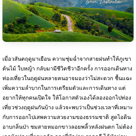
เมื่อวสันตฤดูมาเยือน ความชุ่มฉ่ำจากสายฝนทำให้ภูเขา
ต้นไม้ ใบหญ้า กลับมามีชีวิตชีวาอีกครั้ง การออกเดินทาง
ท่องเที่ยวในฤดูฝนหลายคนอาจมองว่าไม่สะดวก ชื้นแฉะ
เพิ่มความลำบากในการเตรียมตัวและการเดินทาง แต่
อยากให้ทุกคนเปิดใจ ให้โอกาสตัวเองได้ลองออกไปท่อง
เที่ยวช่วงฤดูฝนกันบ้าง แล้วจะพบว่าเป็นช่วงเวลาที่เหมาะ
กับการออกไปเสพความสวยงามของธรรมชาติ สูดไอดิน
อาบกลิ่นป่า ชมสายหมอกขาวลอยพลิ้วหลังฝนตก ไม่ต้อง