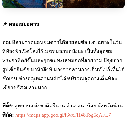
📌
ดอยเสมอดาว
ดอยที่สามารถนอนชมดาวได้สวยสมชื่อ แต่เฉพาะในวัน
ที่ท้องฟ้าเปิดโล่งไร้เมฆหมอกบดบังนะ เป็นทั้งจุดชม
พระอาทิตย์ขึ้นและจุดชมทะเลหมอกที่สวยงาม มีจุดถ่าย
รูปเช็กอินคือ ผาหัวสิงห์ มองจากลานกางเต็นท์ไปก็เห็นได้
ชัดเจน ช่วงฤดูฝนลานหญ้าโล่งบริเวณจุดกางเต็นท์จะ
เขียวขจีสวยงามมาก
ที่ตั้ง
: อุทยานแห่งชาติศรีน่าน อำเภอนาน้อย จังหวัดน่าน
พิกัด:
https://maps.app.goo.gl/i6vxFH48Tog5qAFL7