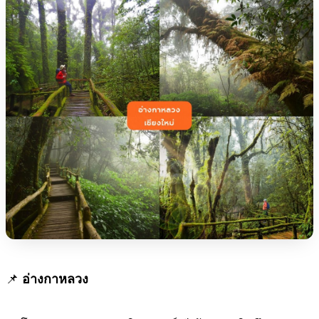
📌
อ่างกาหลวง