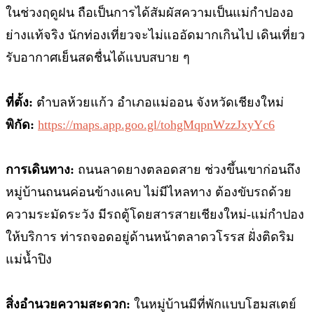
ในช่วงฤดูฝน ถือเป็นการได้สัมผัสความเป็นแม่กำปองอ
ย่างแท้จริง นักท่องเที่ยวจะไม่แออัดมากเกินไป เดินเที่ยว
รับอากาศเย็นสดชื่นได้แบบสบาย ๆ
ที่ตั้ง:
ตำบลห้วยแก้ว อำเภอแม่ออน จังหวัดเชียงใหม่
พิกัด:
https://maps.app.goo.gl/tohgMqpnWzzJxyYc6
การเดินทาง:
ถนนลาดยางตลอดสาย ช่วงขึ้นเขาก่อนถึง
หมู่บ้านถนนค่อนข้างแคบ ไม่มีไหลทาง ต้องขับรถด้วย
ความระมัดระวัง มีรถตู้โดยสารสายเชียงใหม่-แม่กำปอง
ให้บริการ ท่ารถจอดอยู่ด้านหน้าตลาดวโรรส ฝั่งติดริม
แม่น้ำปิง
สิ่งอำนวยความสะดวก:
ในหมู่บ้านมีที่พักแบบโฮมสเตย์