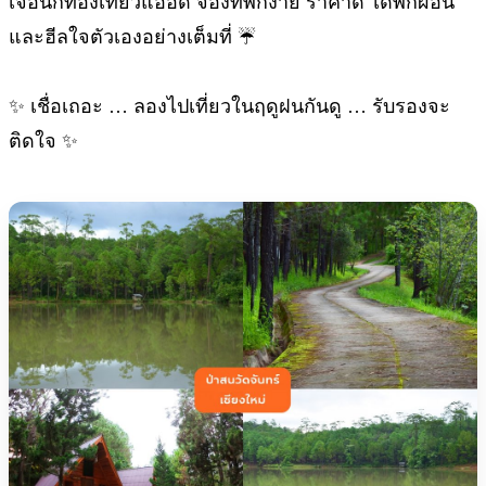
เจอนักท่องเที่ยวแออัด จองที่พักง่าย ราคาดี ได้พักผ่อน
และฮีลใจตัวเองอย่างเต็มที่ ☔️
✨ เชื่อเถอะ … ลองไปเที่ยวในฤดูฝนกันดู … รับรองจะ
ติดใจ ✨