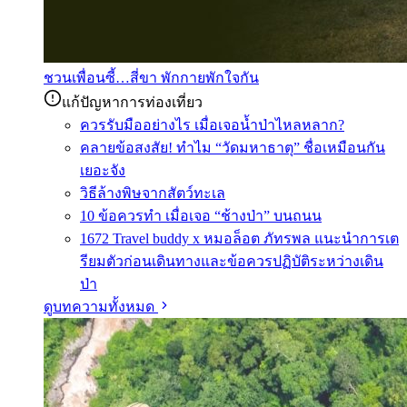
ชวนเพื่อนซี้…สี่ขา พักกายพักใจกัน
แก้ปัญหาการท่องเที่ยว
ควรรับมืออย่างไร เมื่อเจอน้ำป่าไหลหลาก?
คลายข้อสงสัย! ทำไม “วัดมหาธาตุ” ชื่อเหมือนกัน
เยอะจัง
วิธีล้างพิษจากสัตว์ทะเล
10 ข้อควรทำ เมื่อเจอ “ช้างป่า” บนถนน
1672 Travel buddy x หมอล็อต ภัทรพล แนะนำการเต
รียมตัวก่อนเดินทางและข้อควรปฏิบัติระหว่างเดิน
ป่า
ดูบทความทั้งหมด