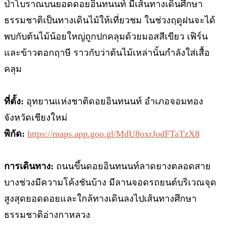
ป่าโบราณบนยอดดอยอินทนนท์ มีเส้นทางเดินศึกษา
ธรรมชาติเป็นทางเดินไม้ให้เที่ยวชม ในช่วงฤดูฝนจะได้
พบกับต้นไม้น้อยใหญ่ถูกปกคลุมด้วยมอสสีเขียว เฟิร์น
และข้าวตอกฤาษี ราวกับว่าต้นไม้เหล่านั้นกำลังใส่เสื้อ
คลุม
ที่ตั้ง:
อุทยานแห่งชาติดอยอินทนนท์ อำเภอจอมทอง
จังหวัดเชียงใหม่
พิกัด:
https://maps.app.goo.gl/MdU8oxrJodFTaTzX8
การเดินทาง:
ถนนขึ้นดอยอินทนนท์ลาดยางตลอดสาย
บางช่วงมีความโค้งชันบ้าง มีลานจอดรถยนต์บริเวณจุด
สูงสุดยอดดอยและใกล้ทางเดินลงไปเส้นทางศึกษา
ธรรมชาติอ่างกาหลวง