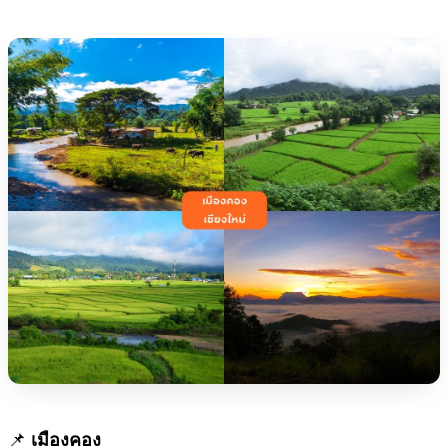
📌
เมืองคอง