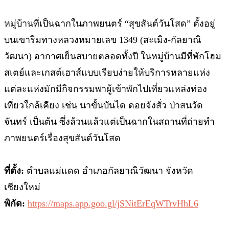
หมู่บ้านที่เป็นฉากในภาพยนตร์ “สุขสันต์วันโสด” ตั้งอยู่
บนเขาริมทางหลวงหมายเลข 1349 (สะเมิง-กัลยาณิ
วัฒนา) อากาศเย็นสบายตลอดทั้งปี ในหมู่บ้านมีที่พักโฮม
สเตย์และเกสต์เฮาส์แบบเรียบง่ายให้บริการหลายแห่ง
แต่ละแห่งมักมีกิจกรรมพาผู้เข้าพักไปเที่ยวแหล่งท่อง
เที่ยวใกล้เคียง เช่น นาขั้นบันได ดอยจ้งสั่ว ป่าสนวัด
จันทร์ เป็นต้น ซึ่งล้วนแล้วแต่เป็นฉากในสถานที่ถ่ายทำ
ภาพยนตร์เรื่องสุขสันต์วันโสด
ที่ตั้ง:
ตำบลแม่แดด อำเภอกัลยาณิวัฒนา จังหวัด
เชียงใหม่
พิกัด:
https://maps.app.goo.gl/jSNitErEqWTrvHhL6