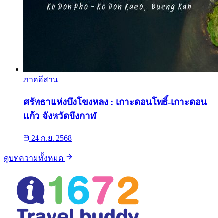
ภาคอีสาน
ศรัทธาแห่งบึงโขงหลง : เกาะดอนโพธิ์-เกาะดอน
แก้ว จังหวัดบึงกาฬ
24 ก.ย. 2568
ดูบทความทั้งหมด