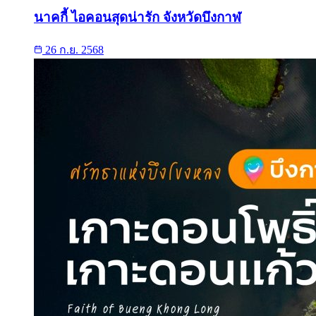
นาคกี้ ไอคอนสุดน่ารัก จังหวัดบึงกาฬ
26 ก.ย. 2568