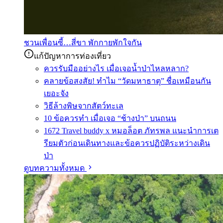
ชวนเพื่อนซี้…สี่ขา พักกายพักใจกัน
แก้ปัญหาการท่องเที่ยว
ควรรับมืออย่างไร เมื่อเจอน้ำป่าไหลหลาก?
คลายข้อสงสัย! ทำไม “วัดมหาธาตุ” ชื่อเหมือนกัน
เยอะจัง
วิธีล้างพิษจากสัตว์ทะเล
10 ข้อควรทำ เมื่อเจอ “ช้างป่า” บนถนน
1672 Travel buddy x หมอล็อต ภัทรพล แนะนำการเต
รียมตัวก่อนเดินทางและข้อควรปฏิบัติระหว่างเดิน
ป่า
ดูบทความทั้งหมด