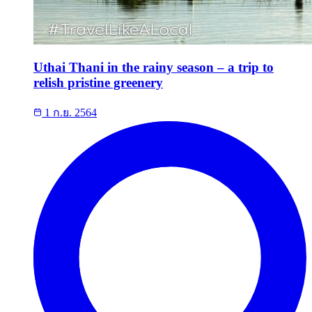
Uthai Thani in the rainy season – a trip to
relish pristine greenery
1 ก.ย. 2564