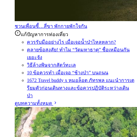
ชวนเพื่อนซี้…สี่ขา พักกายพักใจกัน
แก้ปัญหาการท่องเที่ยว
ควรรับมืออย่างไร เมื่อเจอน้ำป่าไหลหลาก?
คลายข้อสงสัย! ทำไม “วัดมหาธาตุ” ชื่อเหมือนกัน
เยอะจัง
วิธีล้างพิษจากสัตว์ทะเล
10 ข้อควรทำ เมื่อเจอ “ช้างป่า” บนถนน
1672 Travel buddy x หมอล็อต ภัทรพล แนะนำการเต
รียมตัวก่อนเดินทางและข้อควรปฏิบัติระหว่างเดิน
ป่า
ดูบทความทั้งหมด