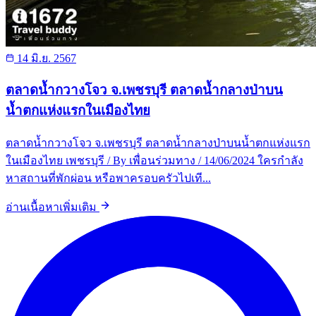
14 มิ.ย. 2567
ตลาดน้ำกวางโจว จ.เพชรบุรี ตลาดน้ำกลางป่าบน
น้ำตกแห่งแรกในเมืองไทย
ตลาดน้ำกวางโจว จ.เพชรบุรี ตลาดน้ำกลางป่าบนน้ำตกแห่งแรก
ในเมืองไทย เพชรบุรี / By เพื่อนร่วมทาง / 14/06/2024 ใครกำลัง
หาสถานที่พักผ่อน หรือพาครอบครัวไปเที...
อ่านเนื้อหาเพิ่มเติม