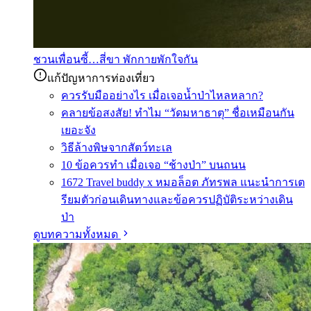
ชวนเพื่อนซี้…สี่ขา พักกายพักใจกัน
แก้ปัญหาการท่องเที่ยว
ควรรับมืออย่างไร เมื่อเจอน้ำป่าไหลหลาก?
คลายข้อสงสัย! ทำไม “วัดมหาธาตุ” ชื่อเหมือนกัน
เยอะจัง
วิธีล้างพิษจากสัตว์ทะเล
10 ข้อควรทำ เมื่อเจอ “ช้างป่า” บนถนน
1672 Travel buddy x หมอล็อต ภัทรพล แนะนำการเต
รียมตัวก่อนเดินทางและข้อควรปฏิบัติระหว่างเดิน
ป่า
ดูบทความทั้งหมด