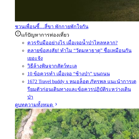
ชวนเพื่อนซี้…สี่ขา พักกายพักใจกัน
แก้ปัญหาการท่องเที่ยว
ควรรับมืออย่างไร เมื่อเจอน้ำป่าไหลหลาก?
คลายข้อสงสัย! ทำไม “วัดมหาธาตุ” ชื่อเหมือนกัน
เยอะจัง
วิธีล้างพิษจากสัตว์ทะเล
10 ข้อควรทำ เมื่อเจอ “ช้างป่า” บนถนน
1672 Travel buddy x หมอล็อต ภัทรพล แนะนำการเต
รียมตัวก่อนเดินทางและข้อควรปฏิบัติระหว่างเดิน
ป่า
ดูบทความทั้งหมด