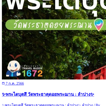
7 ก.ค. 2566
✨พระไดบุตสึ วัดพระธาตุดอยพระฌาน : ลำปาง✨
✨พระไดบุตสึ วัดพระธาตุดอยพระฌาน : ลำปาง✨ ลำปาง / By