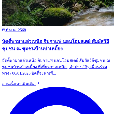
6 ม.ค. 2568
บัดดี้พามาแอ่วเหนือ จิบกาแฟ นอนโฮมสเตย์ สัมผัสวิถี
ชุมชน ณ ชุมชนบ้านป่าเหมี้ยง
บัดดี้พามาแอ่วเหนือ จิบกาแฟ นอนโฮมสเตย์ สัมผัสวิถีชุมชน ณ
ชุมชนบ้านป่าเหมี้ยง ที่เที่ยวภาคเหนือ , ลำปาง / By เพื่อนร่วม
ทาง / 06/01/2025 บัดดี้จะพาเพื่...
อ่านเนื้อหาเพิ่มเติม