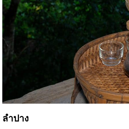
ลำปาง