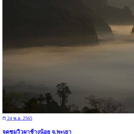
24 พ.ย. 2565
จุดชมวิวผาช้างน้อย จ.พะเยา