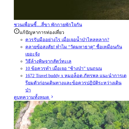
ชวนเพื่อนซี้…สี่ขา พักกายพักใจกัน
แก้ปัญหาการท่องเที่ยว
ควรรับมืออย่างไร เมื่อเจอน้ำป่าไหลหลาก?
คลายข้อสงสัย! ทำไม “วัดมหาธาตุ” ชื่อเหมือนกัน
เยอะจัง
วิธีล้างพิษจากสัตว์ทะเล
10 ข้อควรทำ เมื่อเจอ “ช้างป่า” บนถนน
1672 Travel buddy x หมอล็อต ภัทรพล แนะนำการเต
รียมตัวก่อนเดินทางและข้อควรปฏิบัติระหว่างเดิน
ป่า
ดูบทความทั้งหมด