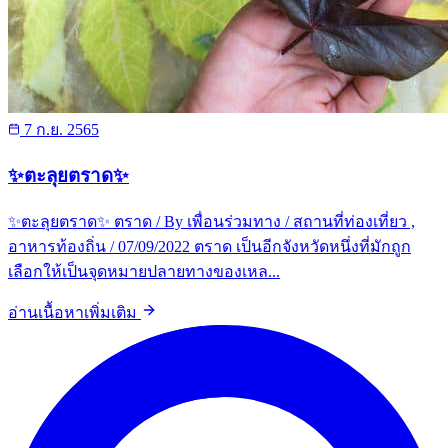
7 ก.ย. 2565
✨ตะลุยตราด✨
✨ตะลุยตราด✨ ตราด / By เพื่อนร่วมทาง / สถานที่ท่องเที่ยว ,
อาหารท้องถิ่น / 07/09/2022 ตราด เป็นอีกจังหวัดหนึ่งที่มักถูก
เลือกให้เป็นจุดหมายปลายทางของเหล...
อ่านเนื้อหาเพิ่มเติม