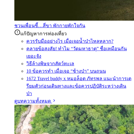
ชวนเพื่อนซี้…สี่ขา พักกายพักใจกัน
แก้ปัญหาการท่องเที่ยว
ควรรับมืออย่างไร เมื่อเจอน้ำป่าไหลหลาก?
คลายข้อสงสัย! ทำไม “วัดมหาธาตุ” ชื่อเหมือนกัน
เยอะจัง
วิธีล้างพิษจากสัตว์ทะเล
10 ข้อควรทำ เมื่อเจอ “ช้างป่า” บนถนน
1672 Travel buddy x หมอล็อต ภัทรพล แนะนำการเต
รียมตัวก่อนเดินทางและข้อควรปฏิบัติระหว่างเดิน
ป่า
ดูบทความทั้งหมด