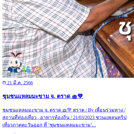
21 มี.ค. 2566
ชุมชนแหลมมะขาม จ. ตราด 🧺💚
ชุมชนแหลมมะขาม จ. ตราด 🧺💚 ตราด / By เพื่อนร่วมทาง /
สถานที่ท่องเที่ยว , อาหารท้องถิ่น / 21/03/2023 ชวนแพลนทริป
เที่ยวภาคตะวันออก ที่ ‘ชุมชนแหลมมะขาม’...