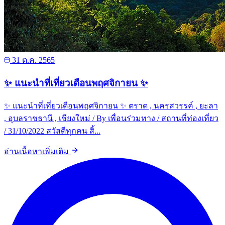
31 ต.ค. 2565
✨ แนะนำที่เที่ยวเดือนพฤศจิกายน ✨
✨ แนะนำที่เที่ยวเดือนพฤศจิกายน ✨ ตราด , นครสวรรค์ , ยะลา
, อุบลราชธานี , เชียงใหม่ / By เพื่อนร่วมทาง / สถานที่ท่องเที่ยว
/ 31/10/2022 สวัสดีทุกคน สิ้...
อ่านเนื้อหาเพิ่มเติม