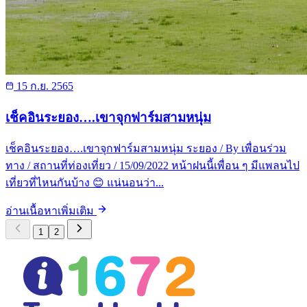
15 ก.ย. 2565
เช็คอินระยอง….เขาจุกฟาร์มสามหนุ่ม
เช็คอินระยอง….เขาจุกฟาร์มสามหนุ่ม ระยอง / By เพื่อนร่วม
ทาง / สถานที่ท่องเที่ยว / 15/09/2022 หน้าฝนนี้เพื่อน ๆ มีแพลนไป
เที่ยวที่ไหนกันบ้าง 😊 แน่นอนว่า...
อ่านเนื้อหาเพิ่มเติม
1
2