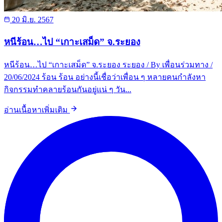
20 มิ.ย. 2567
หนีร้อน…ไป “เกาะเสม็ด” จ.ระยอง
หนีร้อน…ไป “เกาะเสม็ด” จ.ระยอง ระยอง / By เพื่อนร่วมทาง /
20/06/2024 ร้อน ร้อน อย่างนี้เชื่อว่าเพื่อน ๆ หลายคนกำลังหา
กิจกรรมทำคลายร้อนกันอยู่แน่ ๆ วัน...
อ่านเนื้อหาเพิ่มเติม