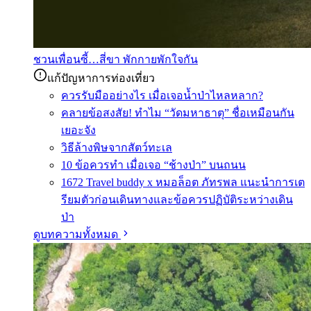
ชวนเพื่อนซี้…สี่ขา พักกายพักใจกัน
แก้ปัญหาการท่องเที่ยว
ควรรับมืออย่างไร เมื่อเจอน้ำป่าไหลหลาก?
คลายข้อสงสัย! ทำไม “วัดมหาธาตุ” ชื่อเหมือนกัน
เยอะจัง
วิธีล้างพิษจากสัตว์ทะเล
10 ข้อควรทำ เมื่อเจอ “ช้างป่า” บนถนน
1672 Travel buddy x หมอล็อต ภัทรพล แนะนำการเต
รียมตัวก่อนเดินทางและข้อควรปฏิบัติระหว่างเดิน
ป่า
ดูบทความทั้งหมด