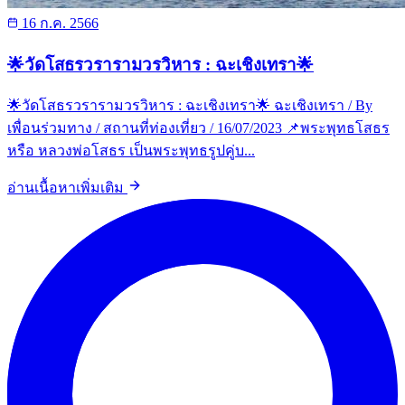
16 ก.ค. 2566
🌟วัดโสธรวรารามวรวิหาร : ฉะเชิงเทรา🌟
🌟วัดโสธรวรารามวรวิหาร : ฉะเชิงเทรา🌟 ฉะเชิงเทรา / By
เพื่อนร่วมทาง / สถานที่ท่องเที่ยว / 16/07/2023 📌พระพุทธโสธร
หรือ หลวงพ่อโสธร เป็นพระพุทธรูปคู่บ...
อ่านเนื้อหาเพิ่มเติม