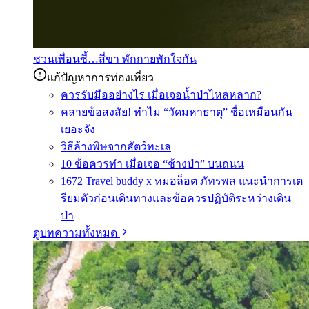
ชวนเพื่อนซี้…สี่ขา พักกายพักใจกัน
แก้ปัญหาการท่องเที่ยว
ควรรับมืออย่างไร เมื่อเจอน้ำป่าไหลหลาก?
คลายข้อสงสัย! ทำไม “วัดมหาธาตุ” ชื่อเหมือนกัน
เยอะจัง
วิธีล้างพิษจากสัตว์ทะเล
10 ข้อควรทำ เมื่อเจอ “ช้างป่า” บนถนน
1672 Travel buddy x หมอล็อต ภัทรพล แนะนำการเต
รียมตัวก่อนเดินทางและข้อควรปฏิบัติระหว่างเดิน
ป่า
ดูบทความทั้งหมด